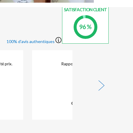
INDICE DE
SATISFACTION CLIENT
96 %
100% d'avis authentiques
eignement
Bonne expérience emplacement proche des gran
sser dans
axes
t déjeuner
31/07/2026 -