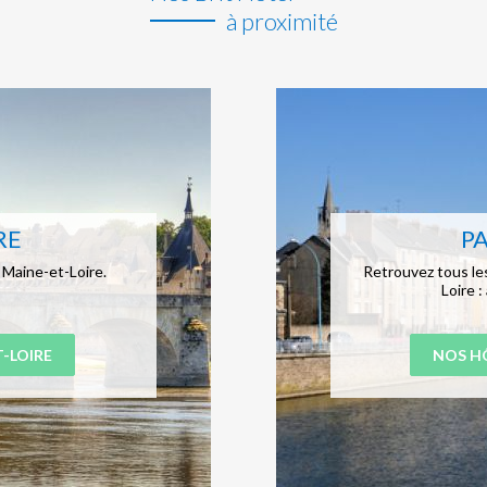
à proximité
RE
PA
 Maine-et-Loire.
Retrouvez tous les
Loire :
-LOIRE
NOS HÔ