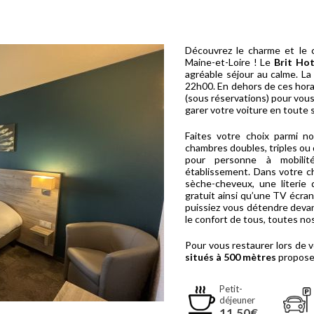
Découvrez le charme et le 
Maine-et-Loire ! Le
Brit Ho
agréable séjour au calme. L
22h00. En dehors de ces horai
(sous réservations) pour vous
garer votre voiture en toute 
Faites votre choix parmi 
chambres doubles, triples ou 
pour personne à mobilit
établissement. Dans votre c
sèche-cheveux, une literie 
gratuit ainsi qu’une TV écran
puissiez vous détendre deva
le confort de tous, toutes n
Pour vous restaurer lors de 
situés à 500 mètres
propose
Petit-
déjeuner
11,50€