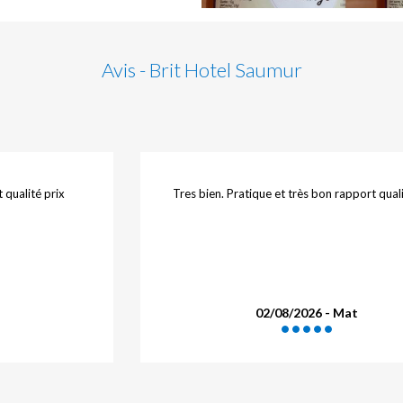
Avis - Brit Hotel Saumur
xcellent
Séjour réussi, bien accueillis, bons rens
concernant la soirée que nous devions pa
Saumur, chambre spacieuse, au calme, peti
apprécié.
.F
01/08/2026 - Peruez