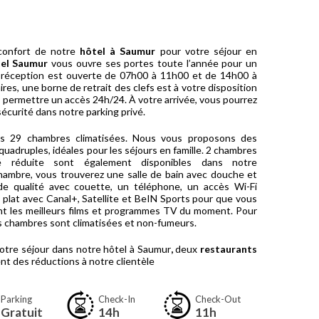
confort de notre
hôtel à Saumur
pour votre séjour en
tel Saumur
vous ouvre ses portes toute l’année pour un
a réception est ouverte de 07h00 à 11h00 et de 14h00 à
res, une borne de retrait des clefs est à votre disposition
 permettre un accès 24h/24. À votre arrivée, vous pourrez
sécurité dans notre parking privé.
nos 29 chambres climatisées. Nous vous proposons des
quadruples, idéales pour les séjours en famille. 2 chambres
é réduite sont également disponibles dans notre
hambre, vous trouverez une salle de bain avec douche et
de qualité avec couette, un téléphone, un accès Wi-Fi
 plat avec Canal+, Satellite et BeIN Sports pour que vous
nt les meilleurs films et programmes TV du moment. Pour
os chambres sont climatisées et non-fumeurs.
votre séjour dans notre hôtel à Saumur
,
deux
restaurants
nt des réductions à notre clientèle
Parking
Check-In
Check-Out
Gratuit
14h
11h