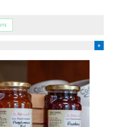
RTE
+